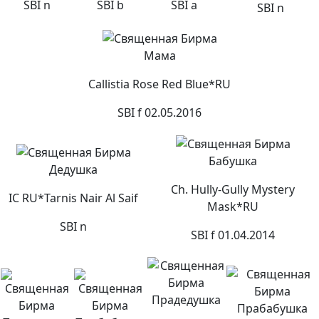
SBI n
SBI b
SBI a
SBI n
Мама
Callistia Rose Red Blue*RU
SBI f 02.05.2016
Бабушка
Дедушка
Ch. Hully-Gully Mystery
IC RU*Tarnis Nair Al Saif
Mask*RU
SBI n
SBI f 01.04.2014
Прадедушка
Прабабушка