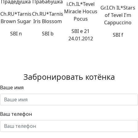
Прадедушка
Прабабушка
i.Ch.IL*Tevel
Gr.I.Ch IL*Stars
Miracle Hocus
Сh.RU*Tarnis
Ch.RU*Tarnis
of Tevel I'm
Pocus
Brown Sugar
Iris Blossom
Cappuccino
SBI e 21
SBI n
SBI b
SBI f
24.01.2012
Забронировать котёнка
Ваше имя
Ваш телефон