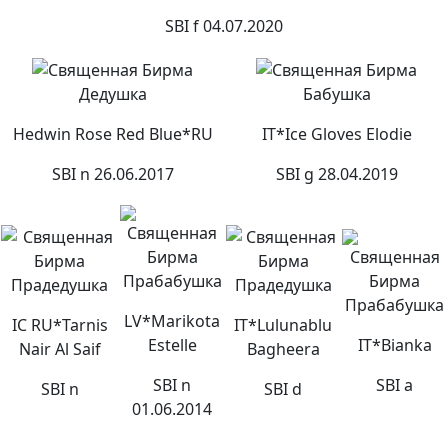
SBI f 04.07.2020
Дедушка
Бабушка
Hedwin Rose Red Blue*RU
IT*Ice Gloves Elodie
SBI n 26.06.2017
SBI g 28.04.2019
Прабабушка
Прадедушка
Прадедушка
Прабабушка
LV*Marikota
IC RU*Tarnis
IT*Lulunablu
Estelle
IT*Bianka
Nair Al Saif
Bagheera
SBI n
SBI a
SBI n
SBI d
01.06.2014